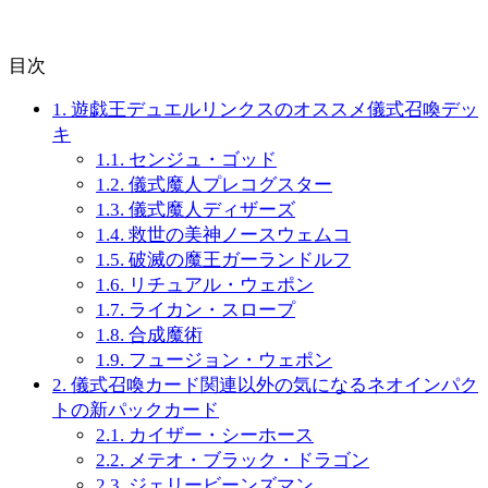
目次
1.
遊戯王デュエルリンクスのオススメ儀式召喚デッ
キ
1.1.
センジュ・ゴッド
1.2.
儀式魔人プレコグスター
1.3.
儀式魔人ディザーズ
1.4.
救世の美神ノースウェムコ
1.5.
破滅の魔王ガーランドルフ
1.6.
リチュアル・ウェポン
1.7.
ライカン・スロープ
1.8.
合成魔術
1.9.
フュージョン・ウェポン
2.
儀式召喚カード関連以外の気になるネオインパク
トの新パックカード
2.1.
カイザー・シーホース
2.2.
メテオ・ブラック・ドラゴン
2.3.
ジェリービーンズマン