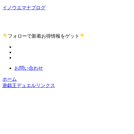
イノウエマナブログ
短編小説家を目指しているイノウエマナブが小説とか気にな
る話題などを独自の視線で書くＷＥＢマガジン！
フォローで新着お得情報をゲット
お問い合わせ
ホーム
遊戯王デュエルリンクス