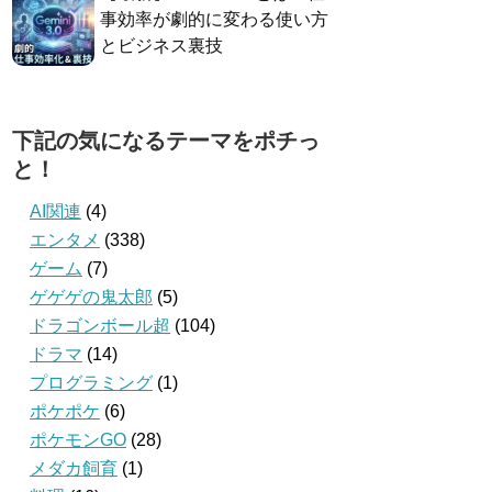
事効率が劇的に変わる使い方
とビジネス裏技
下記の気になるテーマをポチっ
と！
AI関連
(4)
エンタメ
(338)
ゲーム
(7)
ゲゲゲの鬼太郎
(5)
ドラゴンボール超
(104)
ドラマ
(14)
プログラミング
(1)
ポケポケ
(6)
ポケモンGO
(28)
メダカ飼育
(1)