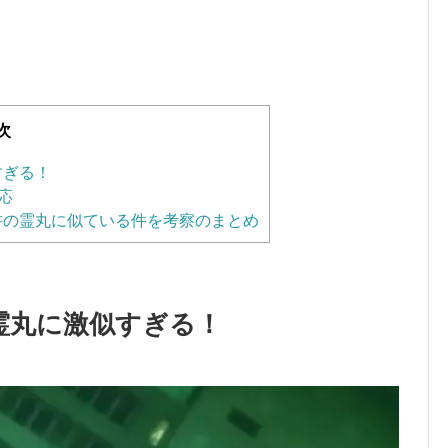
次
すぎる！
応
書の霊丸に似ている件を考察のまとめ
霊丸に激似すぎる！