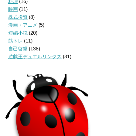
料理
(16)
映画
(11)
株式投資
(8)
漫画・アニメ
(5)
短編小説
(20)
筋トレ
(11)
自己啓発
(138)
遊戯王デュエルリンクス
(31)