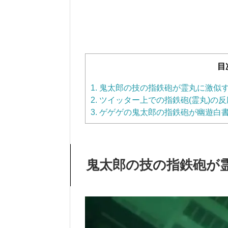
目
1.
鬼太郎の技の指鉄砲が霊丸に激似
2.
ツイッター上での指鉄砲(霊丸)の反
3.
ゲゲゲの鬼太郎の指鉄砲が幽遊白
鬼太郎の技の指鉄砲が