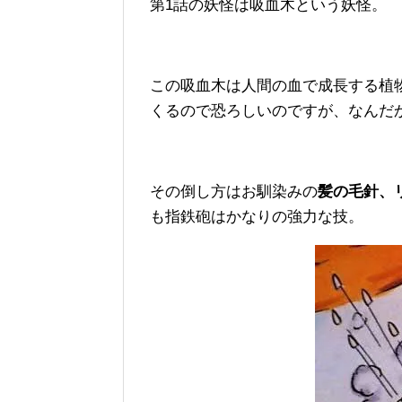
第1話の妖怪は吸血木という妖怪。
この吸血木は人間の血で成長する植
くるので恐ろしいのですが、なんだ
その倒し方はお馴染みの
髪の毛針、
も指鉄砲はかなりの強力な技。