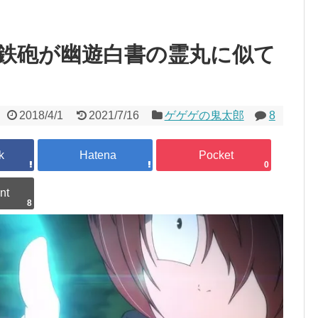
鉄砲が幽遊白書の霊丸に似て
2018/4/1
2021/7/16
ゲゲゲの鬼太郎
8
0
8