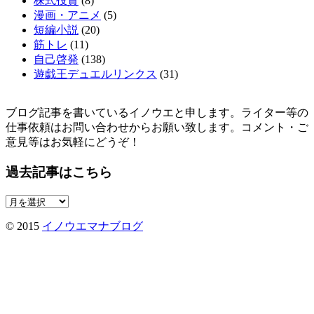
株式投資
(8)
漫画・アニメ
(5)
短編小説
(20)
筋トレ
(11)
自己啓発
(138)
遊戯王デュエルリンクス
(31)
ブログ記事を書いているイノウエと申します。ライター等の
仕事依頼はお問い合わせからお願い致します。コメント・ご
意見等はお気軽にどうぞ！
過去記事はこちら
過
去
© 2015
イノウエマナブログ
記
事
は
こ
ち
ら