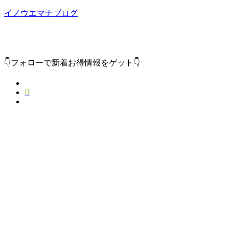
イノウエマナブログ
短編小説家を目指しているイノウエマナブが小説とか気にな
る話題などを独自の視線で書くＷＥＢマガジン！
👇フォローで新着お得情報をゲット👇