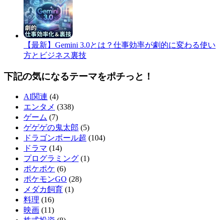
​【最新】Gemini 3.0とは？仕事効率が劇的に変わる使い
方とビジネス裏技
下記の気になるテーマをポチっと！
AI関連
(4)
エンタメ
(338)
ゲーム
(7)
ゲゲゲの鬼太郎
(5)
ドラゴンボール超
(104)
ドラマ
(14)
プログラミング
(1)
ポケポケ
(6)
ポケモンGO
(28)
メダカ飼育
(1)
料理
(16)
映画
(11)