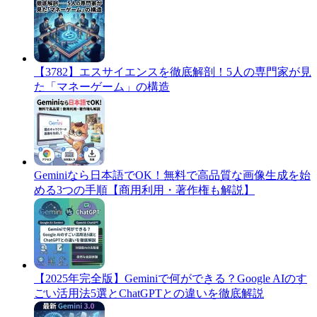
​【3782】エスサイエンスを徹底解剖！5人の専門家が見
た「マネーゲーム」の構造
Geminiなら日本語でOK！無料で高品質な画像生成を始
める3つの手順【商用利用・著作権も解説】
​【2025年完全版】Geminiで何ができる？Google AIのす
ごい活用法5選とChatGPTとの違いを徹底解説