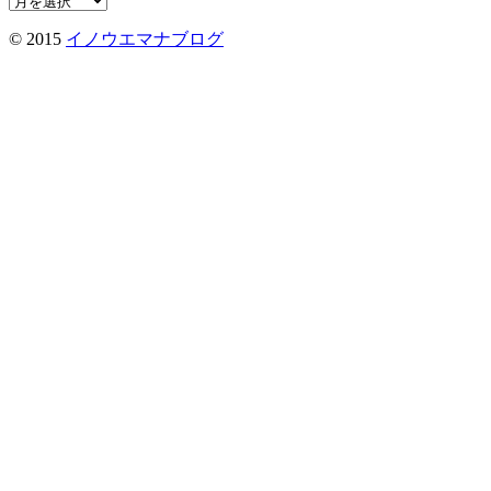
去
© 2015
イノウエマナブログ
記
事
は
こ
ち
ら