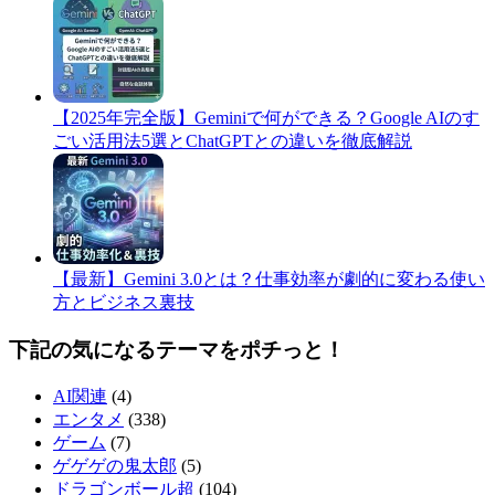
​【2025年完全版】Geminiで何ができる？Google AIのす
ごい活用法5選とChatGPTとの違いを徹底解説
​【最新】Gemini 3.0とは？仕事効率が劇的に変わる使い
方とビジネス裏技
下記の気になるテーマをポチっと！
AI関連
(4)
エンタメ
(338)
ゲーム
(7)
ゲゲゲの鬼太郎
(5)
ドラゴンボール超
(104)