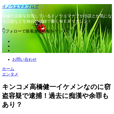
イノウエマナブログ
短編小説家を目指しているイノウエマナブが小説とか気にな
る話題などを独自の視線で書くＷＥＢマガジン！
👇フォローで新着お得情報をゲット👇
お問い合わせ
ホーム
エンタメ
キンコメ高橋健一イケメンなのに窃
盗容疑で逮捕！過去に痴漢や余罪も
あり？