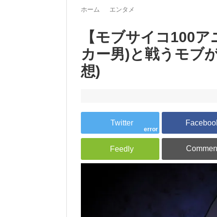
ホーム
エンタメ
【モブサイコ100ア
カー男)と戦うモブ
想)
error