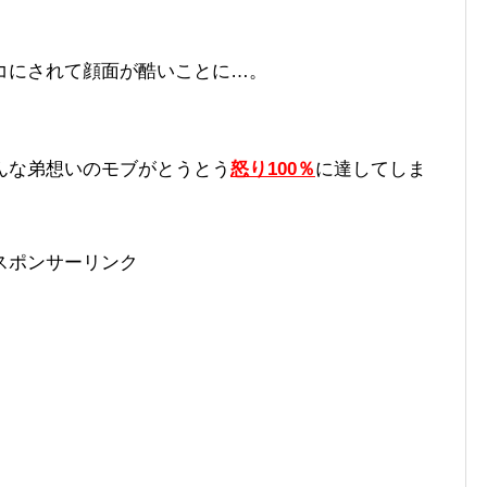
コにされて顔面が酷いことに…。
んな弟想いのモブがとうとう
怒り100％
に達してしま
スポンサーリンク