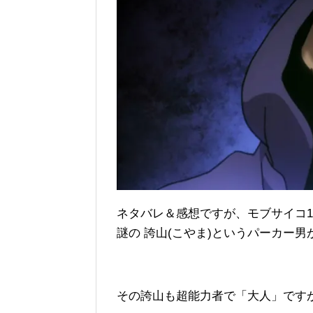
ネタバレ＆感想ですが、モブサイコ1
謎の 誇山(こやま)というパーカー男
その誇山も超能力者で「大人」です