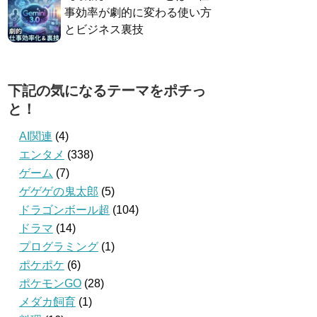
事効率が劇的に変わる使い方
とビジネス裏技
下記の気になるテーマをポチっ
と！
AI関連
(4)
エンタメ
(338)
ゲーム
(7)
ゲゲゲの鬼太郎
(5)
ドラゴンボール超
(104)
ドラマ
(14)
プログラミング
(1)
ポケポケ
(6)
ポケモンGO
(28)
メダカ飼育
(1)