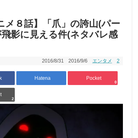
ニメ８話】「爪」の誇山(パー
が飛影に見える件(ネタバレ感
2016/8/31
2016/9/6
エンタメ
2
0
2