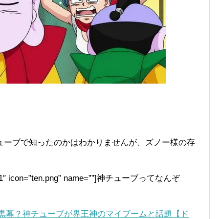
。
ューブで知ったのかはわかりませんが、ズノー様の存
pe=”L1″ icon=”ten.png” name=””]神チューブってなんぞ
黒幕？神チューブが界王神のマイブームと話題【ド