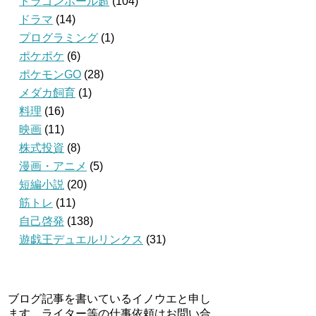
ドラゴンボール超
(104)
ドラマ
(14)
プログラミング
(1)
ポケポケ
(6)
ポケモンGO
(28)
メダカ飼育
(1)
料理
(16)
映画
(11)
株式投資
(8)
漫画・アニメ
(5)
短編小説
(20)
筋トレ
(11)
自己啓発
(138)
遊戯王デュエルリンクス
(31)
ブログ記事を書いているイノウエと申し
ます。ライター等の仕事依頼はお問い合