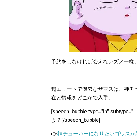
予約をしなければ会えないズノー様
超エリートで優秀なザマスは、神チ
在と情報をどこかで入手。
[speech_bubble type=”ln” subty
よ？[/speech_bubble]
👉
神チューバーになりたいゴワスが