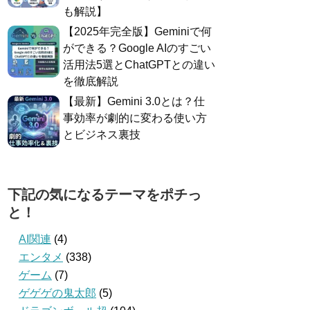
も解説】
​【2025年完全版】Geminiで何
ができる？Google AIのすごい
活用法5選とChatGPTとの違い
を徹底解説
​【最新】Gemini 3.0とは？仕
事効率が劇的に変わる使い方
とビジネス裏技
下記の気になるテーマをポチっ
と！
AI関連
(4)
エンタメ
(338)
ゲーム
(7)
ゲゲゲの鬼太郎
(5)