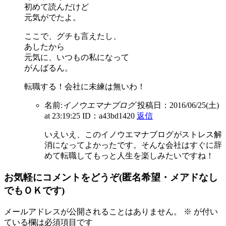
初めて読んだけど
元気がでたよ。
ここで、グチも言えたし、
あしたから
元気に、いつもの私になって
がんばるん。
転職する！会社に未練は無いわ！
名前:
イノウエマナブログ
投稿日：2016/06/25(土)
at 23:19:25
ID：a43bd1420
返信
いえいえ、このイノウエマナブログがストレス解
消になってよかったです。そんな会社はすぐに辞
めて転職してもっと人生を楽しみたいですね！
お気軽にコメントをどうぞ(匿名希望・メアドなし
でもＯＫです)
メールアドレスが公開されることはありません。
※
が付い
ている欄は必須項目です