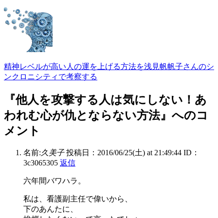
精神レベルが高い人の運を上げる方法を浅見帆帆子さんのシ
ンクロニシティで考察する
『他人を攻撃する人は気にしない！あ
われむ心が仇とならない方法』へのコ
メント
名前:
久美子
投稿日：2016/06/25(土) at 21:49:44
ID：
3c3065305
返信
六年間バワハラ。
私は、看護副主任で偉いから、
下のあんたに、