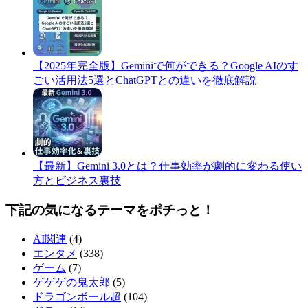
​【2025年完全版】Geminiで何ができる？Google AIのす
ごい活用法5選とChatGPTとの違いを徹底解説
​【最新】Gemini 3.0とは？仕事効率が劇的に変わる使い
方とビジネス裏技
下記の気になるテーマをポチっと！
AI関連
(4)
エンタメ
(338)
ゲーム
(7)
ゲゲゲの鬼太郎
(5)
ドラゴンボール超
(104)