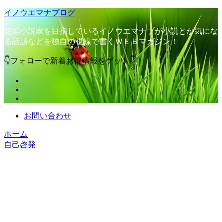
イノウエマナブログ
短編小説家を目指しているイノウエマナブが小説とか気にな
る話題などを独自の視線で書くＷＥＢマガジン！
👇フォローで新着お得情報をゲット👇
お問い合わせ
ホーム
自己啓発