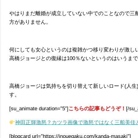
やはりまだ離婚が成立していない中でのことなので三
方がありません。
何にしても女心というのは複雑かつ移り変わりが激し
高橋ジョージとの復縁は100％ないというのはいうま
高橋ジョージは気持ちを切り替えて新しいロード(人生
す。
[su_animate duration=”5″]
こちらの記事もどうぞ！
[/su_
神田正輝激怒？カツラ画像で激怒ではなく三船美佳
[blogcard url=”https://inouegaku.com/kanda-masaki”]