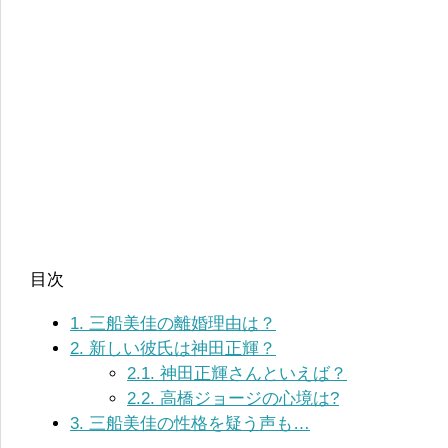
目次
1.
三船美佳の離婚理由は？
2.
新しい彼氏は神田正輝？
2.1.
神田正輝さんといえば？
2.2.
高橋ジョージの心境は?
3.
三船美佳の性格を疑う声も…