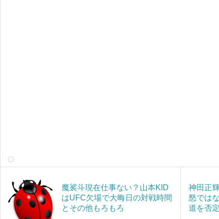
魔裟斗現在仕事ない？山本KID
神田正
はUFC欠場で大晦日の対戦時間
怒では
とその他もろもろ
道を否