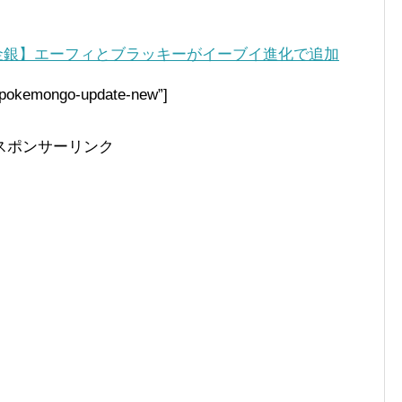
金銀】エーフィとブラッキーがイーブイ進化で追加
m/pokemongo-update-new”]
スポンサーリンク