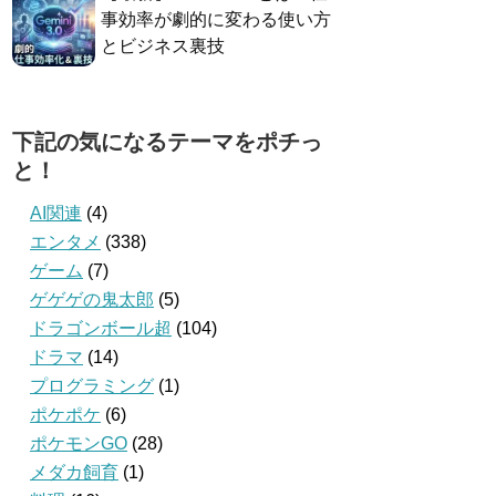
事効率が劇的に変わる使い方
とビジネス裏技
下記の気になるテーマをポチっ
と！
AI関連
(4)
エンタメ
(338)
ゲーム
(7)
ゲゲゲの鬼太郎
(5)
ドラゴンボール超
(104)
ドラマ
(14)
プログラミング
(1)
ポケポケ
(6)
ポケモンGO
(28)
メダカ飼育
(1)