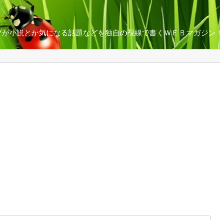
ブが小説とか気になる話題などを独自の視線で書くＷＥＢマガジン