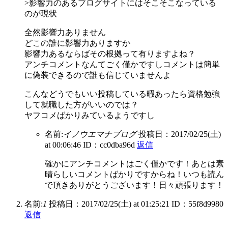
>影響力のあるブログサイトにはそこそこなっている
のが現状
全然影響力ありません
どこの誰に影響力ありますか
影響力あるならばその根拠って有りますよね？
アンチコメントなんてごく僅かですしコメントは簡単
に偽装できるので誰も信じていませんよ
こんなどうでもいい投稿している暇あったら資格勉強
して就職した方がいいのでは？
ヤフコメばかりみているようですし
名前:
イノウエマナブログ
投稿日：2017/02/25(土)
at 00:06:46
ID：cc0dba96d
返信
確かにアンチコメントはごく僅かです！あとは素
晴らしいコメントばかりですからね！いつも読ん
で頂きありがとうございます！日々頑張ります！
名前:
1
投稿日：2017/02/25(土) at 01:25:21
ID：55f8d9980
返信