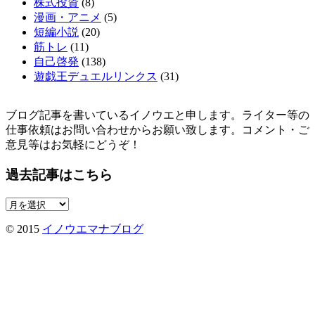
株式投資
(8)
漫画・アニメ
(5)
短編小説
(20)
筋トレ
(11)
自己啓発
(138)
遊戯王デュエルリンクス
(31)
ブログ記事を書いているイノウエと申します。ライター等の
仕事依頼はお問い合わせからお願い致します。コメント・ご
意見等はお気軽にどうぞ！
過去記事はこちら
過
去
© 2015
イノウエマナブログ
記
事
は
こ
ち
ら