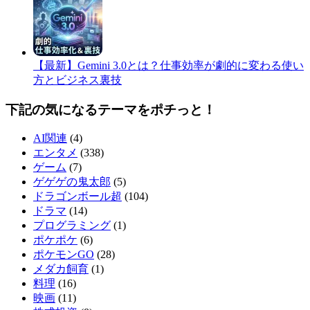
​【最新】Gemini 3.0とは？仕事効率が劇的に変わる使い
方とビジネス裏技
下記の気になるテーマをポチっと！
AI関連
(4)
エンタメ
(338)
ゲーム
(7)
ゲゲゲの鬼太郎
(5)
ドラゴンボール超
(104)
ドラマ
(14)
プログラミング
(1)
ポケポケ
(6)
ポケモンGO
(28)
メダカ飼育
(1)
料理
(16)
映画
(11)