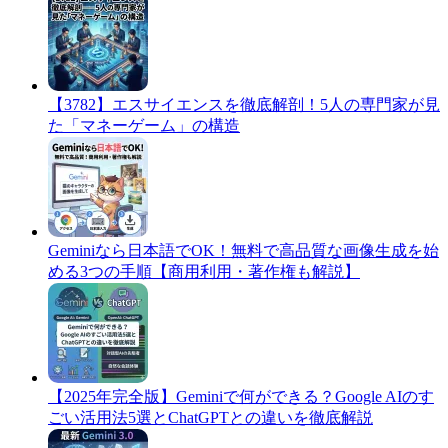
​【3782】エスサイエンスを徹底解剖！5人の専門家が見
た「マネーゲーム」の構造
Geminiなら日本語でOK！無料で高品質な画像生成を始
める3つの手順【商用利用・著作権も解説】
​【2025年完全版】Geminiで何ができる？Google AIのす
ごい活用法5選とChatGPTとの違いを徹底解説