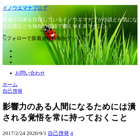
イノウエマナブログ
短編小説家を目指しているイノウエマナブが小説とか気にな
る話題などを独自の視線で書くＷＥＢマガジン！
👇フォローで新着お得情報をゲット👇
お問い合わせ
ホーム
自己啓発
影響力のある人間になるためには潰
される覚悟を常に持っておくこと
2017/2/24
2020/9/1
自己啓発
4