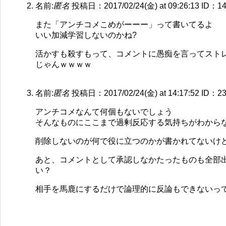
名前:
匿名
投稿日：2017/02/24(金) at 09:26:13
ID：14
また「アンチコメこめがーーー」って書いてるよ
いい加減学習しないのかね?
活かすも殺すもって、コメントに愚痴を言ってスト
じゃんｗｗｗｗ
名前:
匿名
投稿日：2017/02/24(金) at 14:17:52
ID：23
アンチコメなんて何個もないでしょう
そんなものにここまで過剰反応する気持ちがわから
削除しないのが何で役に立つのかが書かれてないけ
あと、コメントとして承認しなかたったものも全部
い？
相手を馬鹿にするだけで論理的に反論もできないっ