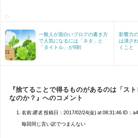
一般人が面白いブログの書き方
影響力
で人気になるには「ネタ」と
は潰さ
「タイトル」が9割
くこと
『捨てることで得るものがあるのは「スト
なのか？』へのコメント
名前:
匿名
投稿日：2017/02/24(金) at 08:31:46
ID：a4
毎回同じ言い訳でつまんない