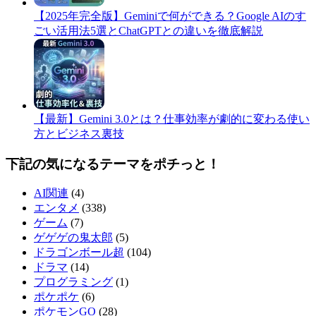
​【2025年完全版】Geminiで何ができる？Google AIのす
ごい活用法5選とChatGPTとの違いを徹底解説
​【最新】Gemini 3.0とは？仕事効率が劇的に変わる使い
方とビジネス裏技
下記の気になるテーマをポチっと！
AI関連
(4)
エンタメ
(338)
ゲーム
(7)
ゲゲゲの鬼太郎
(5)
ドラゴンボール超
(104)
ドラマ
(14)
プログラミング
(1)
ポケポケ
(6)
ポケモンGO
(28)