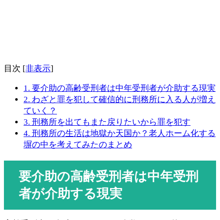
目次
[
非表示
]
1.
要介助の高齢受刑者は中年受刑者が介助する現実
2.
わざと罪を犯して確信的に刑務所に入る人が増え
ていく？
3.
刑務所を出てもまた戻りたいから罪を犯す
4.
刑務所の生活は地獄か天国か？老人ホーム化する
塀の中を考えてみたのまとめ
要介助の高齢受刑者は中年受刑
者が介助する現実