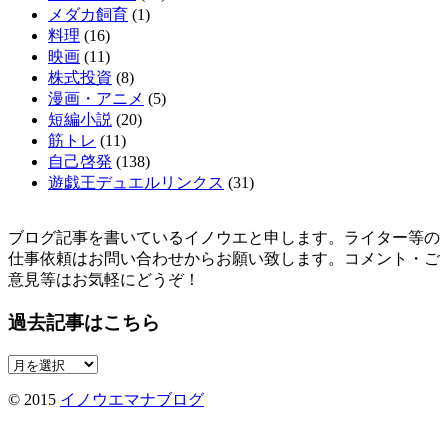
メダカ飼育
(1)
料理
(16)
映画
(11)
株式投資
(8)
漫画・アニメ
(5)
短編小説
(20)
筋トレ
(11)
自己啓発
(138)
遊戯王デュエルリンクス
(31)
ブログ記事を書いているイノウエと申します。ライター等の
仕事依頼はお問い合わせからお願い致します。コメント・ご
意見等はお気軽にどうぞ！
過去記事はこちら
過
去
© 2015
イノウエマナブログ
記
事
は