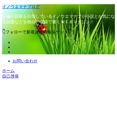
イノウエマナブログ
短編小説家を目指しているイノウエマナブが小説とか気にな
る話題などを独自の視線で書くＷＥＢマガジン！
👇フォローで新着お得情報をゲット👇
お問い合わせ
ホーム
自己啓発