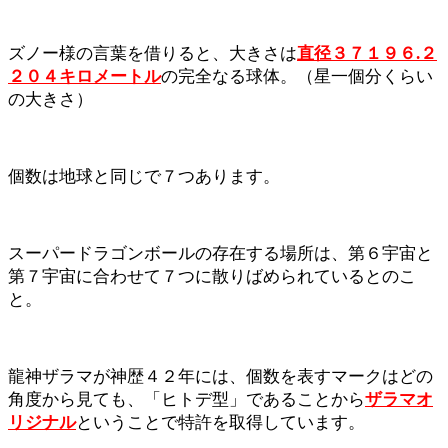
ズノー様の言葉を借りると、大きさは
直径３７１９６.２
２０４キロメートル
の完全なる球体。（星一個分くらい
の大きさ）
個数は地球と同じで７つあります。
スーパードラゴンボールの存在する場所は、第６宇宙と
第７宇宙に合わせて７つに散りばめられているとのこ
と。
龍神ザラマが神歴４２年には、個数を表すマークはどの
角度から見ても、「ヒトデ型」であることから
ザラマオ
リジナル
ということで特許を取得しています。