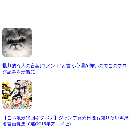
批判的な人の言葉(コメント)と書く心理が怖いのでこのブロ
グ記事を最後に…
【こち亀最終回ネタバレ】ジャンプ発売日後も知りたい両津
名言画像集10選(2016年アニメ版)