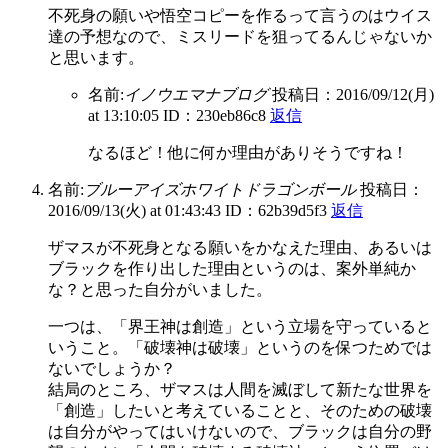
不死身の願いや悟空コピーを作るって言うのはウイス
達の予想なので、ミスリードを狙ってるんじゃないか
と思います。
名前:
イノウエマナブログ
投稿日：2016/09/12(月)
at 13:10:05
ID：230eb86c8
返信
なるほど！他に何か理由がありそうですね！
名前:
ブルーアイズホワイトドラゴンボール
投稿日：
2016/09/13(火) at 01:43:43
ID：62b39d5f3
返信
ザマスが不死身となる願いをかなえた理由、あるいは
ブラックを作り出した理由というのは、案外単純か
な？と思った自分がいました。
一つは、「界王神は創造」という立場を守っていると
いうこと。「破壊神は破壊」というのを保つためでは
ないでしょうか？
結局のところ、ザマスは人間を滅ぼして新たな世界を
「創造」したいと考えていることと、そのための破壊
は自分がやってはいけないので、ブラックは自分の野