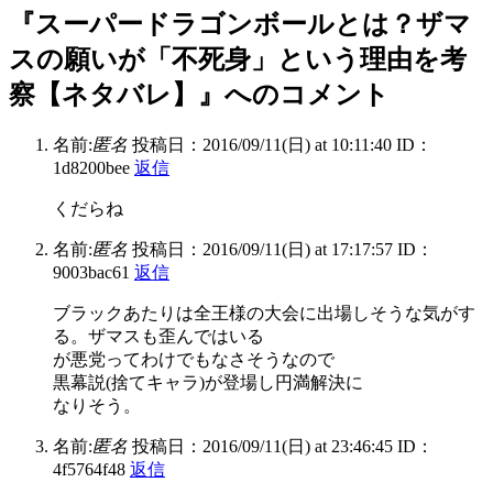
『スーパードラゴンボールとは？ザマ
スの願いが「不死身」という理由を考
察【ネタバレ】』へのコメント
名前:
匿名
投稿日：2016/09/11(日) at 10:11:40
ID：
1d8200bee
返信
くだらね
名前:
匿名
投稿日：2016/09/11(日) at 17:17:57
ID：
9003bac61
返信
ブラックあたりは全王様の大会に出場しそうな気がす
る。ザマスも歪んではいる
が悪党ってわけでもなさそうなので
黒幕説(捨てキャラ)が登場し円満解決に
なりそう。
名前:
匿名
投稿日：2016/09/11(日) at 23:46:45
ID：
4f5764f48
返信