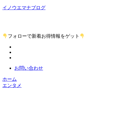
イノウエマナブログ
短編小説家を目指しているイノウエマナブが小説とか気にな
る話題などを独自の視線で書くＷＥＢマガジン！
フォローで新着お得情報をゲット
お問い合わせ
ホーム
エンタメ