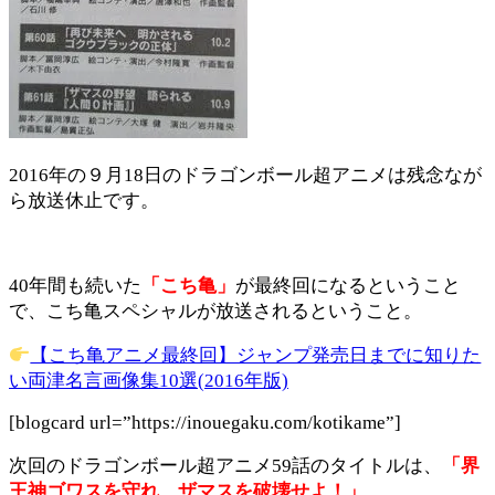
2016年の９月18日のドラゴンボール超アニメは残念なが
ら放送休止です。
40年間も続いた
「こち亀」
が最終回になるということ
で、こち亀スペシャルが放送されるということ。
【こち亀アニメ最終回】ジャンプ発売日までに知りた
い両津名言画像集10選(2016年版)
[blogcard url=”https://inouegaku.com/kotikame”]
次回のドラゴンボール超アニメ59話のタイトルは、
「界
王神ゴワスを守れ、ザマスを破壊せよ！」
。