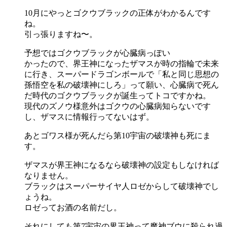
10月にやっとゴクウブラックの正体がわかるんです
ね。
引っ張りますね〜。
予想ではゴクウブラックが心臓病っぽい
かったので、界王神になったザマスが時の指輪で未来
に行き、スーパードラゴンボールで「私と同じ思想の
孫悟空を私の破壊神にしろ」って願い、心臓病で死ん
だ時代のゴクウブラックが誕生ってトコですかね。
現代のズノウ様意外はゴクウの心臓病知らないです
し、ザマスに情報行ってないはず。
あとゴワス様が死んだら第10宇宙の破壊神も死にま
す。
ザマスが界王神になるなら破壊神の設定もしなければ
なりません。
ブラックはスーパーサイヤ人ロゼからして破壊神でし
ょうね。
ロゼってお酒の名前だし。
それにしても第7宇宙の界王神って魔神ブウに殺られ過