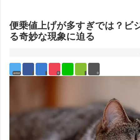
便乗値上げが多すぎでは？ビ
る奇妙な現象に迫る
error
0
0