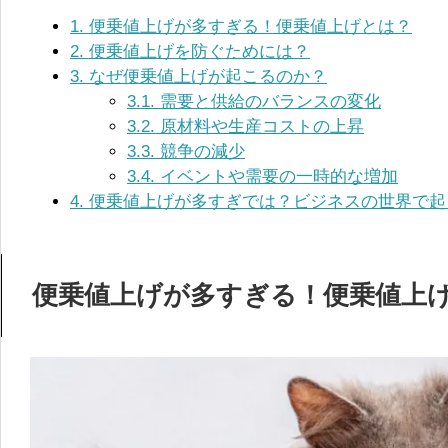
1.
便乗値上げが多すぎる！便乗値上げとは？
2.
便乗値上げを防ぐためには？
3.
なぜ便乗値上げが起こるのか？
3.1.
需要と供給のバランスの変化
3.2.
原材料や生産コストの上昇
3.3.
競争の減少
3.4.
イベントや需要の一時的な増加
4.
便乗値上げが多すぎでは？ビジネスの世界で起
便乗値上げが多すぎる！便乗値上