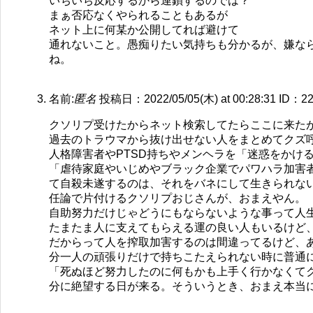
いちいち反応するから連鎖するのでは？
まぁ否応なくやられることもあるが
ネット上に何某か公開してれば避けて
通れないこと。愚痴りたい気持ちも分かるが、嫌な
ね。
名前:
匿名
投稿日：2022/05/05(木) at 00:28:31
ID：22
クソリプ受けたからネット検索してたらここに来た
過去のトラウマから抜け出せない人をまとめてクズ
人格障害者やPTSD持ちやメンヘラを「迷惑をかけ
「虐待家庭やいじめやブラック企業でパワハラ加害
て自殺未遂するのは、それをバネにして生きられな
任論で片付けるクソリプおじさんが、おまえやん。
自助努力だけじゃどうにもならないような事って人
たまたま人に支えてもらえる運の良い人もいるけど
だからって人を搾取加害するのは間違ってるけど、
分一人の頑張りだけで持ちこたえられない時に普通
「死ぬほど努力したのに何もかも上手く行かなくて
分に絶望する日が来る。そういうとき、おまえ本当