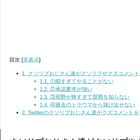
目次
[
非表示
]
1.
クソリプおじさん達がクソリプやクズコメント
1.1.
①暇すぎてやることがない
1.2.
②承認要求が強い
1.3.
③視野が狭すぎて世間を知らない
1.4.
④過去のトラウマから抜け出せない
2.
Twitterのクソリプおじさん達がクズコメン