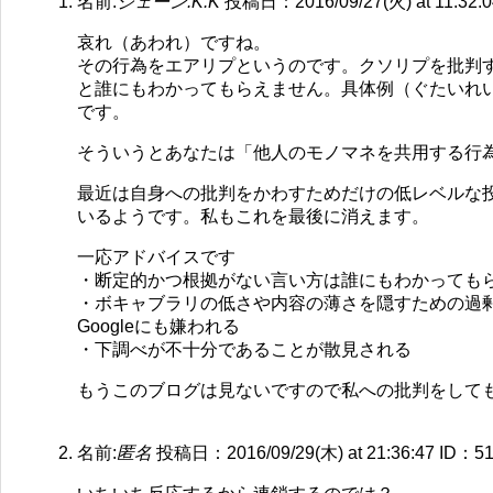
名前:
ジェーン.K.K
投稿日：2016/09/27(火) at 11:32:0
哀れ（あわれ）ですね。
その行為をエアリプというのです。クソリプを批判
と誰にもわかってもらえません。具体例（ぐたいれ
です。
そういうとあなたは「他人のモノマネを共用する行
最近は自身への批判をかわすためだけの低レベルな
いるようです。私もこれを最後に消えます。
一応アドバイスです
・断定的かつ根拠がない言い方は誰にもわかっても
・ボキャブラリの低さや内容の薄さを隠すための過
Googleにも嫌われる
・下調べが不十分であることが散見される
もうこのブログは見ないですので私への批判をして
名前:
匿名
投稿日：2016/09/29(木) at 21:36:47
ID：51