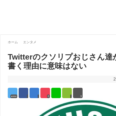
ホーム
エンタメ
Twitterのクソリプおじさん
書く理由に意味はない
2
error
0
3