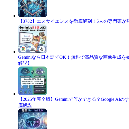
​【3782】エスサイエンスを徹底解剖！5人の専門家
Geminiなら日本語でOK！無料で高品質な画像生成
解説】
​【2025年完全版】Geminiで何ができる？Google A
底解説