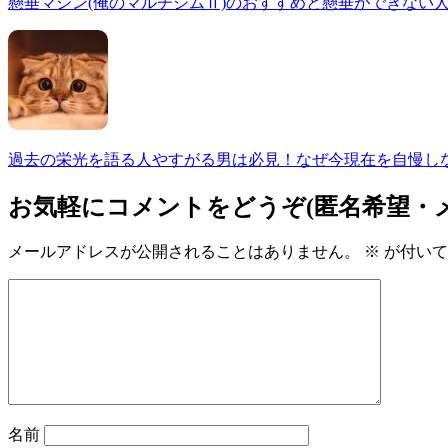
懸垂マシン(俺のマルチジムⅡ)のおすすめと懸垂ができない
過去の栄光を語る人やすがる男は必見！なぜ今現在を自慢し
お気軽にコメントをどうぞ(匿名希望・
メールアドレスが公開されることはありません。
※
が付いて
名前