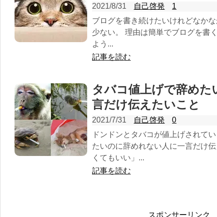
2021/8/31
自己啓発
1
ブログを書き続けたいけれどなかな
少ない。 理由は簡単でブログを書
よう...
記事を読む
タバコ値上げで辞めた
言だけ伝えたいこと
2021/7/31
自己啓発
0
ドンドンとタバコが値上げされてい
たいのに辞めれない人に一言だけ伝
くてもいい」...
記事を読む
スポンサーリンク