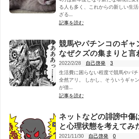
る人も多く、これからの新しい生活
ざる...
記事を読む
競馬やパチンコのギャ
なぜクズの集まりと言
2022/2/28
自己啓発
3
生活費に困らない程度で競馬やパチ
全然アリ。 しかし、そういうギャ
が借...
記事を読む
ネットなどの誹謗中傷
と心理状態を考えてみ
2021/11/30
自己啓発
0