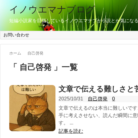
イノウエマナブログ
短編小説家を目指しているイノウエマナブが小説とか気にな
お問い合わせ
ホーム
自己啓発
「 自己啓発 」一覧
文章で伝える難しさと
2025/10/31
自己啓発
0
文章で伝えるのは本当に難しいです
手に考えさせない、読んだ瞬間に意
す。 ...
記事を読む