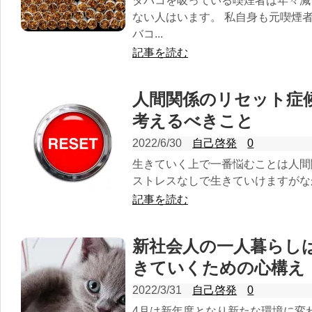
タバコを吸っている喫煙者は年々減
ない人はいます。 私自身も元喫煙
バコ...
記事を読む
人間関係のリセット症
考えるべきこと
2022/6/30
自己啓発
0
生きていく上で一番悩むことは人間
ストレスなしで生きていけますがなか
記事を読む
新社会人の一人暮らし
きていくための心構え
2022/3/31
自己啓発
0
4月は新年度となり新たな環境に変