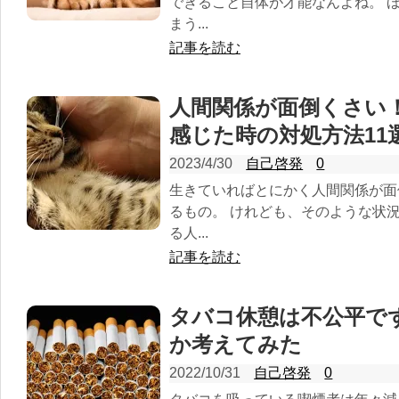
できること自体が才能なんよね。 
まう...
記事を読む
人間関係が面倒くさい
感じた時の対処方法11
2023/4/30
自己啓発
0
生きていればとにかく人間関係が面
るもの。 けれども、そのような状
る人...
記事を読む
タバコ休憩は不公平で
か考えてみた
2022/10/31
自己啓発
0