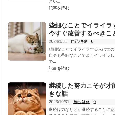
とい...
記事を読む
些細なことでイライラ
今すぐ改善するべきこ
2024/1/31
自己啓発
0
些細なことでイライラする人は世の
自身も些細なことでよくイライラし
で...
記事を読む
継続した努力こそが才
きな話
2023/10/31
自己啓発
0
継続は力なりとか継続することに意